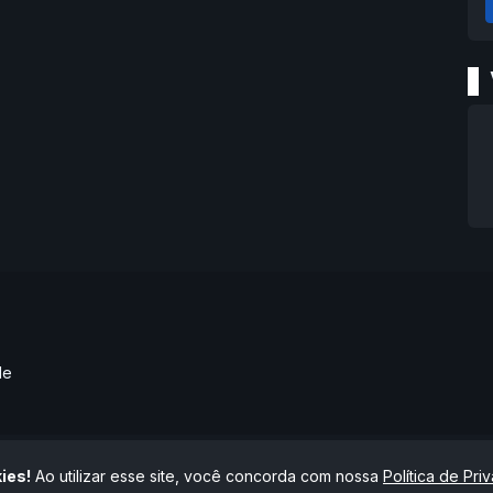
de
ies!
Ao utilizar esse site, você concorda com nossa
Política de Pri
itos reservados.