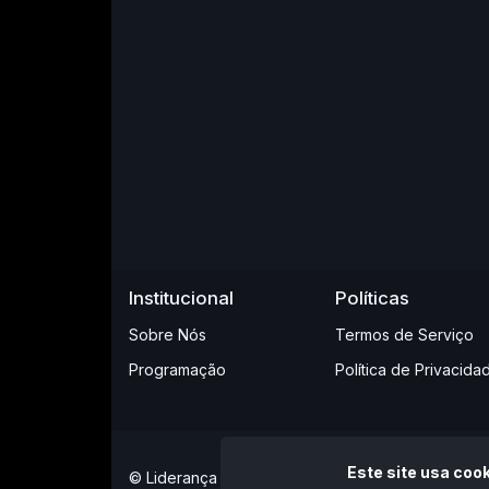
Institucional
Políticas
Sobre Nós
Termos de Serviço
Programação
Política de Privacida
Este site usa cook
© Liderança FM 94,7 - Abaeté/MG - Todos os dire