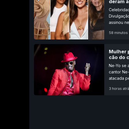
deram à
Celebridad
Divulgaçã
assinou ne
58 minutos 
Mulher 
cão do 
Ne-Yo se 
cantor Ne-
atacada pe
3 horas atr