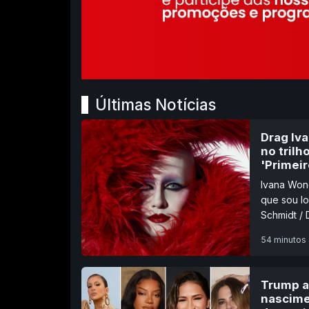
Últimas Notícias
Drag Iv
no trilh
'Primeir
Ivana Wond
que sou lo
Schmidt /
54 minutos 
Trump a
nascime