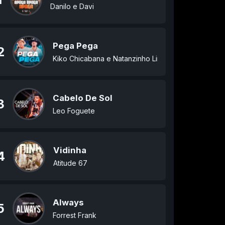
Danilo e Davi
Pega Pega
2
Kiko Chicabana e Natanzinho Lima
Cabelo De Sol
3
Leo Foguete
Vidinha
4
Atitude 67
Always
5
Forrest Frank