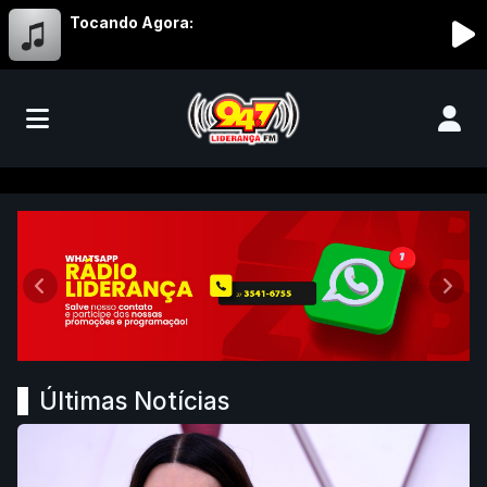
Tocando Agora:
Liderança FM 94,7 - Abaeté/MG
Anterior
Próx
Últimas Notícias