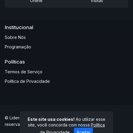
Online
Visitas
Institucional
Sobre Nós
Programação
Políticas
Termos de Serviço
Política de Privacidade
© Liderança FM 94,7 - Abaeté/MG - Todos os direitos
Este site usa cookies!
Ao utilizar esse
reservados.
site, você concorda com nossa
Política
de Privacidade
Aceitar