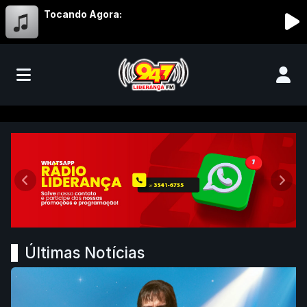
Tocando Agora:
Liderança FM 94,7 - Abaeté/MG
Anterior
Próx
Últimas Notícias