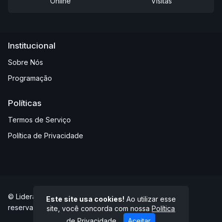
Online
Visitas
Institucional
Sobre Nós
Programação
Políticas
Termos de Serviço
Política de Privacidade
© Liderança FM 94,7 - Abaeté/MG - Todos os direitos
Este site usa cookies!
Ao utilizar esse
reservados.
site, você concorda com nossa
Política
de Privacidade
Aceitar