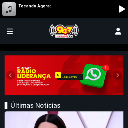
Tocando Agora:
Liderança FM 94,7 - Abaeté/MG
Anterior
Próx
Últimas Notícias